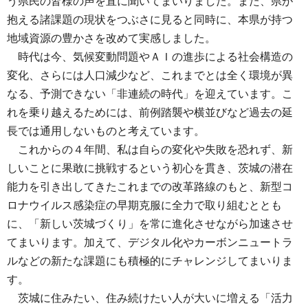
う県民の皆様の声を直に聞いてまいりました。また、県が
抱える諸課題の現状をつぶさに見ると同時に、本県が持つ
地域資源の豊かさを改めて実感しました。
時
代は今、気候変動問題やＡＩの進歩による社会構造の
変化、さらには人口減少など、これまでとは全く環境が異
なる、予測できない「非連続の時代」を迎えています。こ
れを乗り越えるためには、前例踏襲や横並びなど過去の延
長では通用しないものと考えています。
これからの
４年間、私は自らの変化や失敗を恐れず、新
しいことに果敢に挑戦するという初心を貫き、茨城の潜在
能力を引き出してきたこれまでの改革路線のもと、新型コ
ロナウイルス感染症の早期克服に全力で取り組むととも
に、「新しい茨城づくり」を常に進化させながら加速させ
てまいります。加えて、デジタル化やカーボンニュートラ
ルなどの新たな課題にも積極的にチャレンジしてまいりま
す。
茨
城に住みたい、住み続けたい人が大いに増える「活力