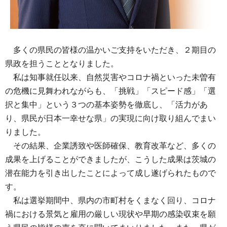
多
くの県民の皆様の温かいご支持をいただき、２期目の
県政を担うこととなりました。
私
は知事就任以来、自然災害やコロナ禍といった未曽有
の危機に見舞われながらも、「挑戦」「スピード感」「選
択と集中」という３つの基本姿勢を徹底し、「活力があ
り、県民が日本一幸せな県」の実現に向け取り組んでまい
りました。
その
結果、企業誘致や医師確保、教育改革など、多くの
成果を上げることができましたが、こうした成果は茨城の
潜在能力を引き出したことによって成し遂げられたもので
す。
私
は選挙期間中、県内の市町村をくまなく回り、コロナ
禍における景気と雇用の厳しい現状や早期の感染収束を願