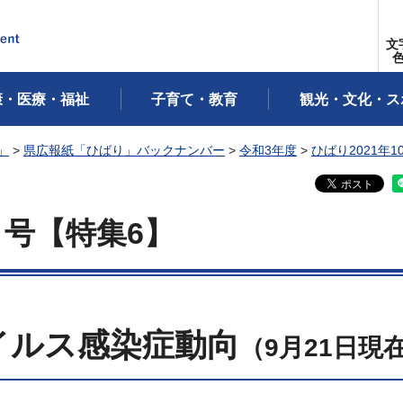
文
康・医療・福祉
子育て・教育
観光・文化・ス
」
>
県広報紙「ひばり」バックナンバー
>
令和3年度
>
ひばり2021年1
月号【特集6】
イルス感染症動向
（9月21日現在