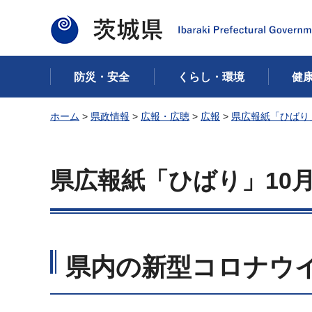
茨城県
防災・安全
くらし・環境
健
ホーム
>
県政情報
>
広報・広聴
>
広報
>
県広報紙「ひばり
県広報紙「ひばり」10
県内の新型コロナウ