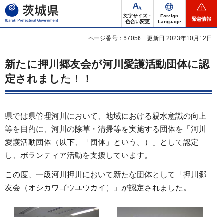
茨城県
文字サイズ・
Foreign
緊急情報
色合い変更
Language
ページ番号：67056
更新日:2023年10月12日
新たに押川郷友会が河川愛護活動団体に認
定されました！！
県では県管理河川において、地域における親水意識の向上
等を目的に、河川の除草・清掃等を実施する団体を「河川
愛護活動団体（以下、「団体」という。）」として認定
し、ボランティア活動を支援しています。
この度、一級河川押川において新たな団体として「押川郷
友会（オシカワゴウユウカイ）」が認定されました。