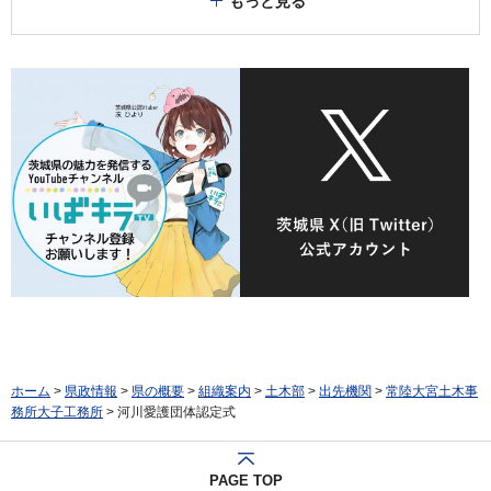
もっと見る
ホーム
>
県政情報
>
県の概要
>
組織案内
>
土木部
>
出先機関
>
常陸大宮土木事
務所大子工務所
> 河川愛護団体認定式
PAGE TOP