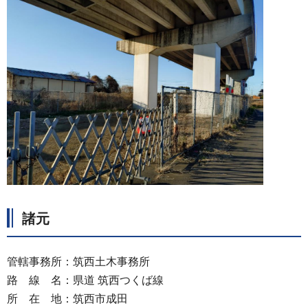
諸元
管轄事務所：筑西土木事務所
路 線 名：県道 筑西つくば線
所 在 地：筑西市成田