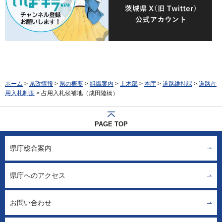
ホーム
>
県政情報
>
県の概要
>
組織案内
>
土木部
>
本庁
>
道路維持課
>
道路占
用入札制度
> 占用入札候補地（成田陸橋）
PAGE TOP
県庁総合案内
県庁へのアクセス
お問い合わせ