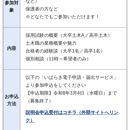
など）
参加対
保護者の方など
象
※どなたでもご参加いただけます！
採用試験の概要（大卒土木A／高卒土木）
土木職の業務概要や魅力
内容
合格者の経験談（大卒1名／高卒1名）
個別相談（11時～希望者のみ）
以下の「いばらき電子申請・届出サービス」
より参加申込をしてください
【申込期限】令和8年3月4日（水曜日）まで
お申込
（募集終了）
方法
説明会申込受付はコチラ（外部サイトへリン
ク）