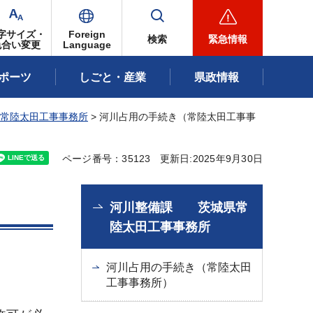
字サイズ・
Foreign
検索
緊急情報
色合い変更
Language
ポーツ
しごと・産業
県政情報
常陸太田工事事務所
> 河川占用の手続き（常陸太田工事事
ページ番号：35123
更新日:2025年9月30日
河川整備課 茨城県常
陸太田工事事務所
河川占用の手続き（常陸太田
工事事務所）