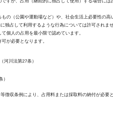
のですが、占用（継続的に独占して使用）する場合には
るもの（公園や運動場など）や、社会生活上必要性の高
的に独占して利用するような行為については許可されま
して個人の占用を最小限で認めています。
許可が必要となります。
（河川法第27条）
条）
料等徴収条例により、占用料または採取料の納付が必要