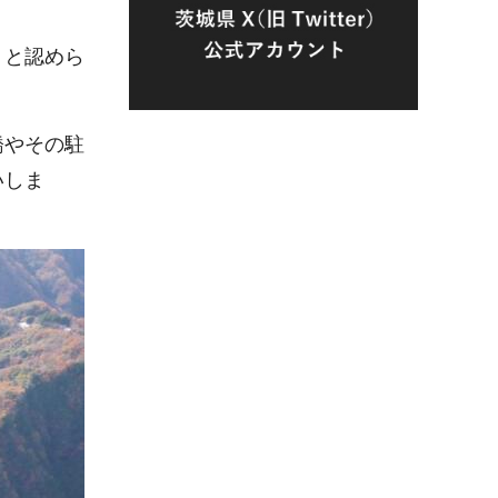
）と認めら
橋やその駐
いしま