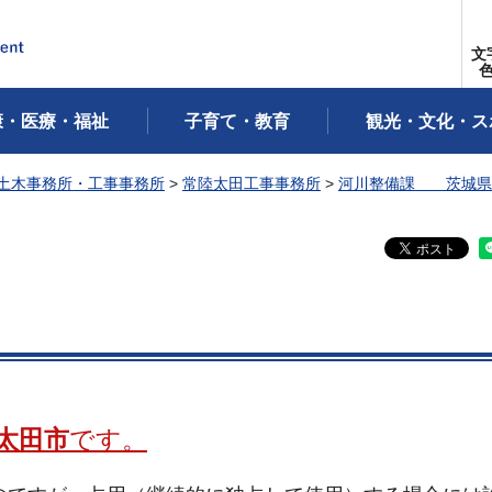
文
康・医療・福祉
子育て・教育
観光・文化・ス
土木事務所・工事事務所
>
常陸太田工事事務所
>
河川整備課 茨城県
太田市
です。