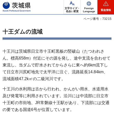
茨城県
文字サイズ・
Foreign
緊急情報
色合い変更
Language
ページ番号：73215
十王ダムの流域
十王川は茨城県日立市十王町黒板の竪破山（たつわれさ
ん。標高658m）付近にその源を発し、途中支流を合わせて
東流し、当ダムで貯水されてからさらに東へ約6km流下し
て日立市川尻町地先で太平洋に注ぐ、流路延長14.84km、
流域面積47.2k㎡の二級河川です。
十王川の水利用は古から行われ、かんがい用水、水道用水
及び発電等に利用されています。沿川には中流部に日立市
十王町の市街地、JR常磐線十王駅があり、下流部には交通
の要である国道6号が位置しています。