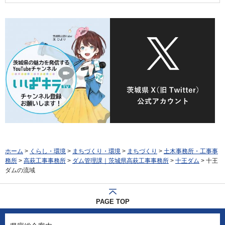
ホーム
>
くらし・環境
>
まちづくり・環境
>
まちづくり
>
土木事務所・工事事
務所
>
高萩工事事務所
>
ダム管理課｜茨城県高萩工事事務所
>
十王ダム
> 十王
ダムの流域
PAGE TOP