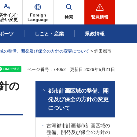
字サイズ・
Foreign
検索
緊急情報
色合い変更
Language
ポーツ
しごと・産業
県政情報
域の整備、開発及び保全の方針の変更について
> 鉾田都市
ページ番号：74052
更新日:2026年5月21日
針の
都市計画区域の整備、開
発及び保全の方針の変更
について
古河都市計画都市計画区域の
整備、開発及び保全の方針の