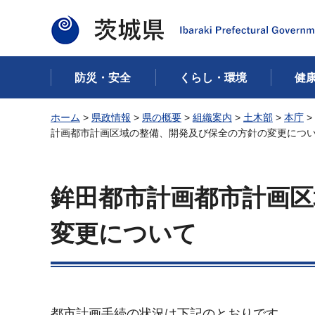
茨城県
防災・安全
くらし・環境
健
ホーム
>
県政情報
>
県の概要
>
組織案内
>
土木部
>
本庁
>
計画都市計画区域の整備、開発及び保全の方針の変更につ
鉾田都市計画都市計画区
変更について
都市計画手続の状況は下記のとおりです。