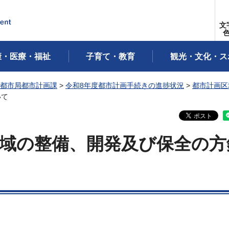
文
康・医療・福祉
子育て・教育
観光・文化・ス
都市局都市計画課
>
令和8年度都市計画手続きの進捗状況
>
都市計画区
いて
域の整備、開発及び保全の方