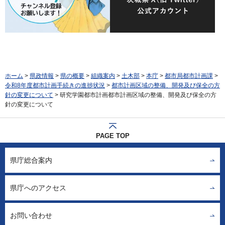
ホーム
>
県政情報
>
県の概要
>
組織案内
>
土木部
>
本庁
>
都市局都市計画課
>
令和8年度都市計画手続きの進捗状況
>
都市計画区域の整備、開発及び保全の方
針の変更について
> 研究学園都市計画都市計画区域の整備、開発及び保全の方
針の変更について
PAGE TOP
県庁総合案内
県庁へのアクセス
お問い合わせ