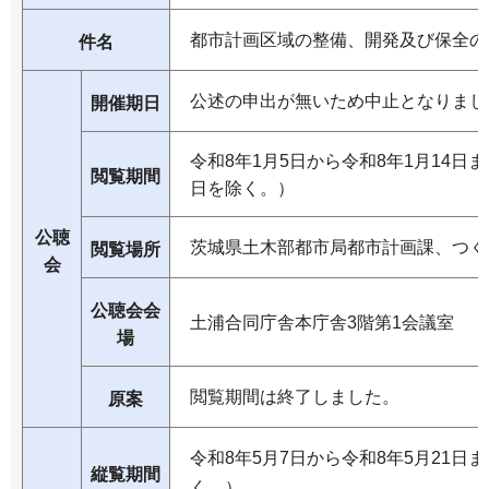
都市計画区域の整備、開発及び保全の
件名
公述の申出が無いため中止となりまし
開催期日
令和8年1月5日から令和8年1月14
閲覧期間
日を除く。）
公聴
茨城県土木部都市局都市計画課、つく
閲覧場所
会
公聴会会
土浦合同庁舎本庁舎3階第1会議室
場
閲覧期間は終了しました。
原案
令和8年5月7日から令和8年5月21
縦覧期間
く。）