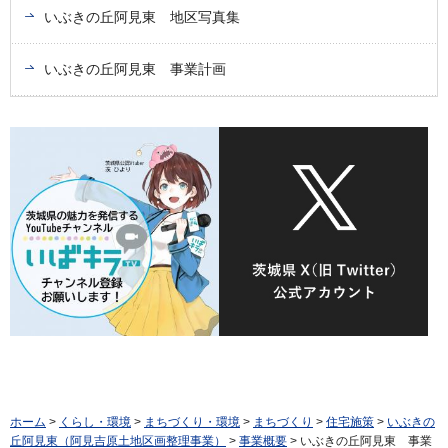
いぶきの丘阿見東 地区写真集
いぶきの丘阿見東 事業計画
ホーム
>
くらし・環境
>
まちづくり・環境
>
まちづくり
>
住宅施策
>
いぶきの
丘阿見東（阿見吉原土地区画整理事業）
>
事業概要
> いぶきの丘阿見東 事業