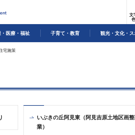
文
康・医療・福祉
子育て・教育
観光・文化・ス
 住宅施策
り
いぶきの丘阿見東（阿見吉原土地区画整
業）