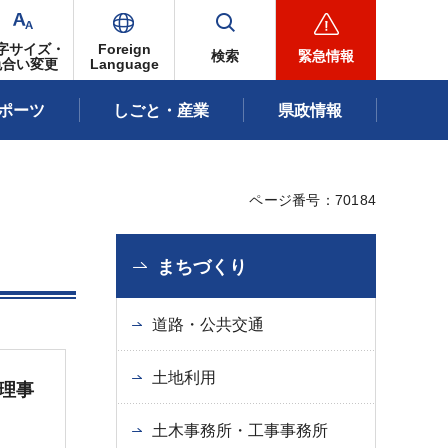
字サイズ・
Foreign
検索
緊急情報
色合い変更
Language
ポーツ
しごと・産業
県政情報
ページ番号：70184
まちづくり
道路・公共交通
土地利用
理事
土木事務所・工事事務所