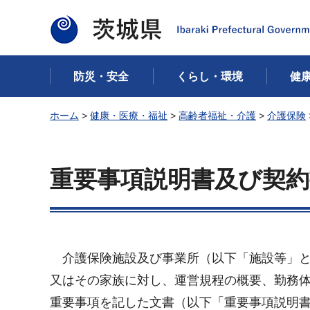
茨城県
防災・安全
くらし・環境
健
ホーム
>
健康・医療・福祉
>
高齢者福祉・介護
>
介護保険
重要事項説明書及び契
介護保険施設及び事業所（以下「施設等」と
又はその家族に対し、運営規程の概要、勤務
重要事項を記した文書（以下「重要事項説明