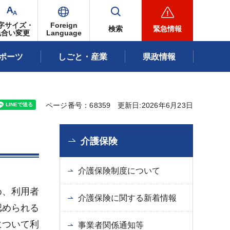
字サイズ・
Foreign
検索
緊急情報
色合い変更
Language
ポーツ
しごと・産業
県政情報
ページ番号：68359
更新日:2026年6月23日
介護保険
介護保険制度について
め、利用者
介護保険に関する新着情報
認められる
について利
事業者関係通知等