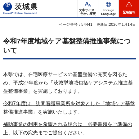
茨城県
文字サイズ・
Foreign
緊急情報
色合い変更
Language
ページ番号：54441
更新日:2026年1月14日
令和7年度地域ケア基盤整備推進事業につ
いて
本県では、在宅医療サービスの基盤整備の充実を図るた
め、平成27年度から「茨城型地域包括ケアシステム推進基
盤整備事業」を実施しております。
令和7年度は、訪問看護事業所を対象とした
「地域ケア基盤
整備推進事業」を実施いたします。
補助事業の利用を希望される場合は、必要書類をご準備の
上、以下の宛先までご提出ください。