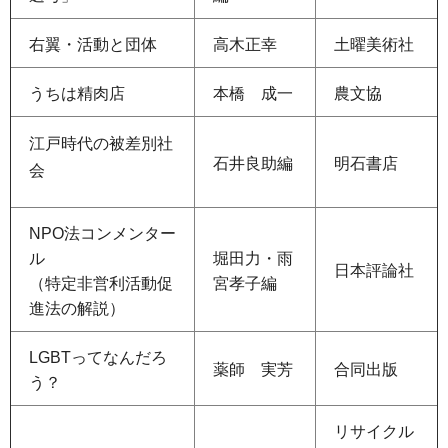
右翼・活動と団体
高木正幸
土曜美術社
うちは精肉店
本橋
成
一
農文協
江戸時代の被差別社
石井良助編
明石書店
会
NPO法コンメンター
ル
堀田力・雨
日本評論社
（特定非営利活動促
宮孝子編
進法の解説）
LGBTってなんだろ
薬師
実
芳
合同出版
う？
リサイクル