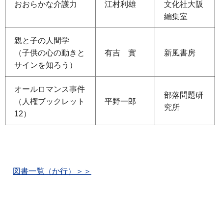
おおらかな介護力
江村利雄
文化社大阪
編集室
親と子の人間学
（子供の心の動きと
有吉
實
新風書房
サインを知ろう）
オールロマンス事件
部落問題研
（人権ブックレット
平野一郎
究所
12）
図書一覧（か行）＞＞