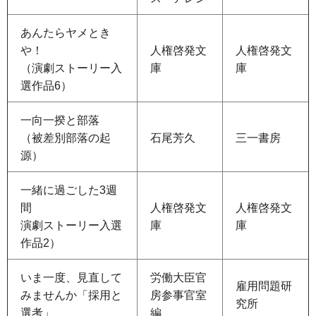
あんたらヤメとき
や！
人権啓発文
人権啓発文
（演劇ストーリー入
庫
庫
選作品6）
一向一揆と部落
（被差別部落の起
石尾芳久
三一書房
源）
一緒に過ごした3週
間
人権啓発文
人権啓発文
演劇ストーリー入選
庫
庫
作品2）
いま一度、見直して
労働大臣官
雇用問題研
みませんか「採用と
房参事官室
究所
選考」
編