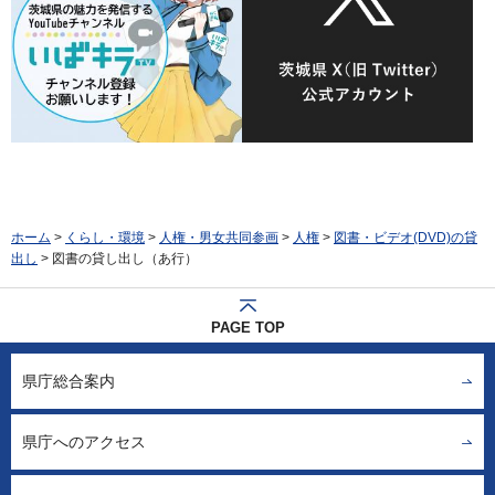
ホーム
>
くらし・環境
>
人権・男女共同参画
>
人権
>
図書・ビデオ(DVD)の貸
出し
> 図書の貸し出し（あ行）
PAGE TOP
県庁総合案内
県庁へのアクセス