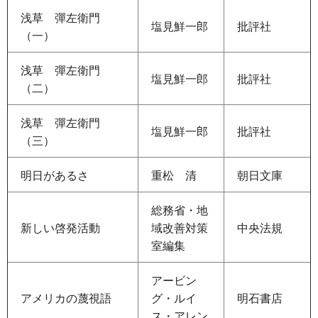
浅草
彈
左衛門
塩見鮮一郎
批評社
（一）
浅草
彈
左衛門
塩見鮮一郎
批評社
（二）
浅草
彈
左衛門
塩見鮮一郎
批評社
（三）
明日があるさ
重松
清
朝日文庫
総務省・地
新しい啓発活動
域改善対策
中央法規
室編集
アービン
アメリカの蔑視語
グ・ルイ
明石書店
ス・アレン