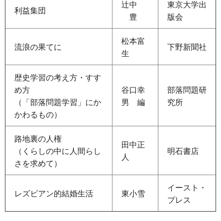
辻中
東京大学出
利益集団
豊
版会
松本富
流浪の果てに
下野新聞社
生
歴史学習の考え方・すす
め方
谷口幸
部落問題研
（「部落問題学習」にか
男
編
究所
かわるもの）
路地裏の人権
田中正
（くらしの中に人間らし
明石書店
人
さを求めて）
イースト・
レズビアン的結婚生活
東小雪
プレス