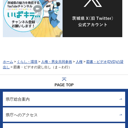
ホーム
>
くらし・環境
>
人権・男女共同参画
>
人権
>
図書・ビデオ(DVD)の貸
出し
> 図書・ビデオの貸し出し（ま～わ行）
PAGE TOP
県庁総合案内
県庁へのアクセス