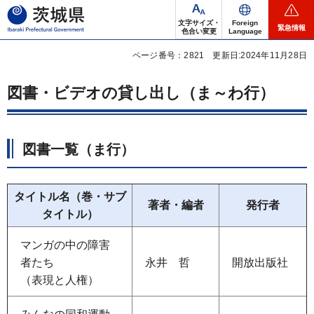
茨城県
文字サイズ・
Foreign
緊急情報
色合い変更
Language
ページ番号：2821
更新日:2024年11月28日
図書・ビデオの貸し出し（ま～わ行）
図書一覧（ま行）
タイトル名（巻・サブ
著者・編者
発行者
タイトル）
マンガの中の障害
者たち
永井
哲
開放出版社
（表現と人権）