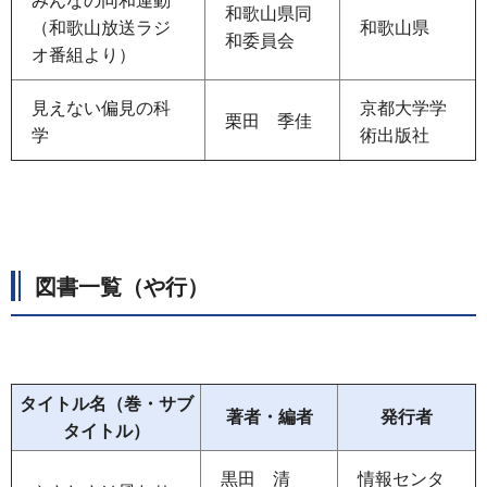
みんなの同和運動
和歌山県同
（和歌山放送ラジ
和歌山県
和委員会
オ番組より）
見えない偏見の科
京都大学学
栗田
季
佳
学
術出版社
図書一覧（や行）
タイトル名（巻・サブ
著者・編者
発行者
タイトル）
黒田
清
情報センタ