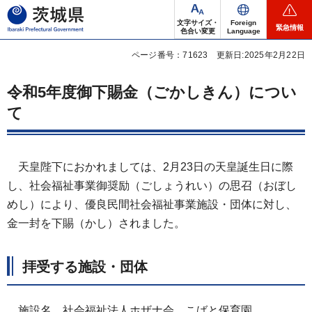
茨城県
文字サイズ・
Foreign
緊急情報
色合い変更
Language
ページ番号：71623
更新日:2025年2月22日
令和5年度御下賜金（ごかしきん）につい
て
天皇陛下におかれましては、2月23日の天皇誕生日に際
し、社会福祉事業御奨励（ごしょうれい）の思召（おぼし
めし）により、優良民間社会福祉事業施設・団体に対し、
金一封を下賜（かし）されました。
拝受する施設・団体
施設名 社会福祉法人ホザナ会 こばと保育園