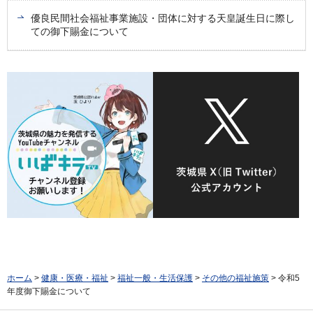
優良民間社会福祉事業施設・団体に対する天皇誕生日に際し
ての御下賜金について
ホーム
>
健康・医療・福祉
>
福祉一般・生活保護
>
その他の福祉施策
> 令和5
年度御下賜金について