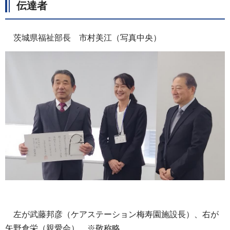
伝達者
茨城県福祉部長 市村美江（写真中央）
左が武藤邦彦（ケアステーション梅寿園施設長）、右が
矢野倉栄（親愛会） ※敬称略