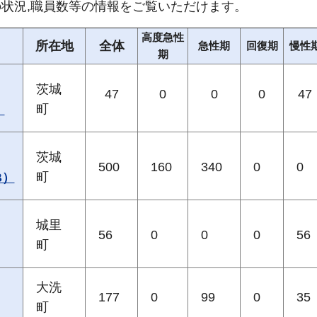
状況,職員数等の情報をご覧いただけます。
高度急性
所在地
全体
急性期
回復期
慢性
期
茨城
47
0
0
0
47
町
）
茨城
500
160
340
0
0
町
B）
城里
56
0
0
0
56
町
大洗
177
0
99
0
35
町