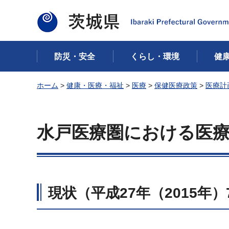
茨城県
防災・安全
くらし・環境
健
ホーム
>
健康・医療・福祉
>
医療
>
保健医療政策
>
医療計
水戸医療圏における医
現状（平成27年（2015年