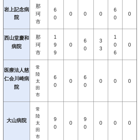
那
岩上記念病
6
6
珂
0
0
0
0
院
0
0
市
那
1
1
西山堂慶和
6
3
珂
9
0
0
0
病院
0
3
市
9
6
常
医療法人慈
陸
6
6
仁会川崎病
0
0
0
0
太
0
0
院
田
市
常
陸
9
9
大山病院
0
0
0
0
太
0
0
田
市