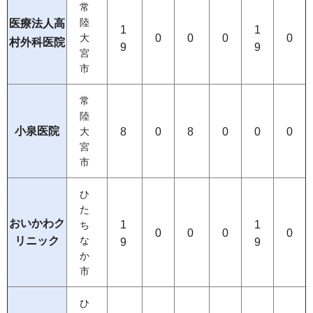
常
医療法人高
陸
1
1
0
0
0
0
大
村外科医院
9
9
宮
市
常
陸
小泉医院
8
0
8
0
0
0
大
宮
市
ひ
た
おいかわク
1
1
ち
0
0
0
0
リニック
な
9
9
か
市
ひ