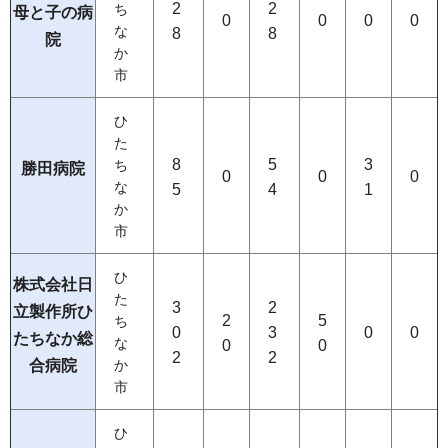
2
2
ち
母と子の病
0
0
0
0
な
8
8
院
か
市
ひ
た
8
5
3
ち
勝田病院
0
0
0
な
5
4
1
か
市
ひ
株式会社日
た
3
2
立製作所ひ
2
5
ち
0
3
0
0
たちなか総
な
0
0
2
2
合病院
か
市
ひ