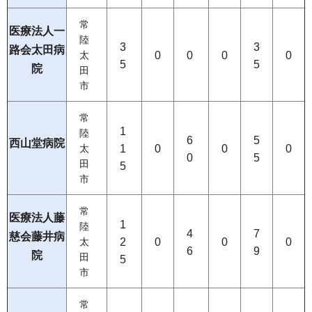
常
医療法人一
陸
3
3
路会太田病
0
0
0
0
太
5
5
院
田
市
常
1
陸
6
5
西山堂病院
1
0
0
0
太
0
5
田
5
市
常
医療法人藤
1
陸
4
7
慈会藤井病
2
0
0
0
太
6
9
院
田
5
市
常