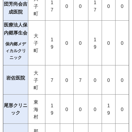
1
1
団芳尚会吉
子
0
0
0
0
7
7
成医院
町
医療法人保
内郷厚生会
大
1
1
子
0
0
0
0
保内郷メデ
9
9
町
ィカルクリ
ニック
大
岩佐医院
子
7
0
7
0
0
0
町
東
尾形クリニ
1
1
海
0
0
0
0
ック
9
9
村
那