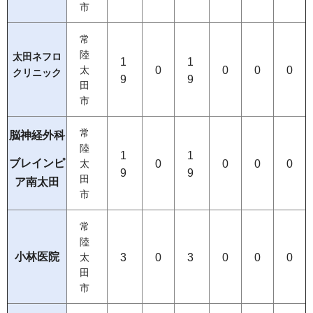
市
常
陸
太田ネフロ
1
1
0
0
0
0
太
クリニック
9
9
田
市
常
脳神経外科
陸
1
1
ブレインピ
0
0
0
0
太
9
9
田
ア南太田
市
常
陸
小林医院
3
0
3
0
0
0
太
田
市