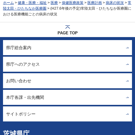
ホーム
>
健康・医療・福祉
>
医療
>
保健医療政策
>
医療計画
>
病床の状況
>
常
陸太田・ひたちなか医療圏
> (H27.6年後の予定)常陸太田・ひたちなか医療圏に
おける医療機能ごとの病床の状況
PAGE TOP
県庁総合案内
県庁へのアクセス
お問い合わせ
本庁各課・出先機関
サイトポリシー
茨城県庁