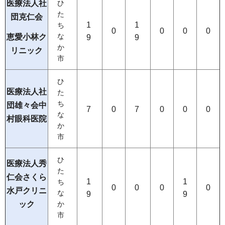
医療法人社
ひ
た
団克仁会
1
1
ち
0
0
0
0
恵愛小林ク
な
9
9
か
リニック
市
ひ
医療法人社
た
ち
団雄々会中
7
0
7
0
0
0
な
村眼科医院
か
市
ひ
医療法人秀
た
仁会さくら
1
1
ち
0
0
0
0
水戸クリニ
な
9
9
ック
か
市