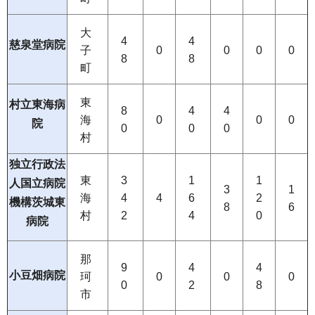
大
4
4
慈泉堂病院
子
0
0
0
0
8
8
町
東
村立東海病
8
4
4
海
0
0
0
院
0
0
0
村
独立行政法
東
3
1
1
人国立病院
3
1
海
4
4
6
2
機構茨城東
8
6
村
2
4
0
病院
那
9
4
4
小豆畑病院
珂
0
0
0
0
2
8
市