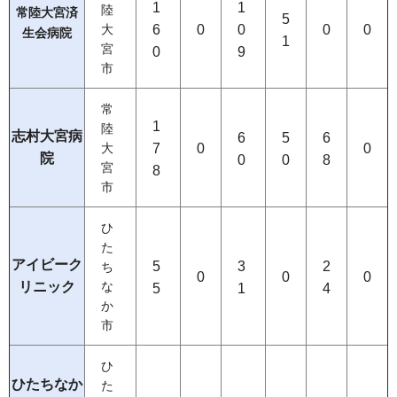
1
1
陸
常陸大宮済
5
6
0
0
0
0
大
生会病院
1
宮
0
9
市
常
1
陸
志村大宮病
6
5
6
7
0
0
大
院
0
0
8
宮
8
市
ひ
た
アイビーク
5
3
2
ち
0
0
0
リニック
な
5
1
4
か
市
ひ
ひたちなか
た