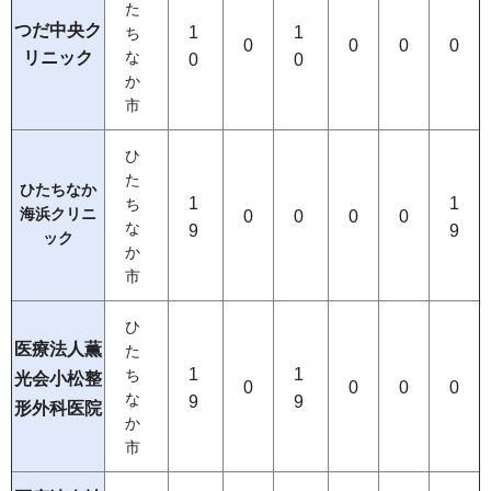
た
つだ中央ク
1
1
ち
0
0
0
0
リニック
な
0
0
か
市
ひ
た
ひたちなか
1
1
ち
海浜クリニ
0
0
0
0
な
9
9
ック
か
市
ひ
医療法人薫
た
1
1
ち
光会小松整
0
0
0
0
な
9
9
形外科医院
か
市