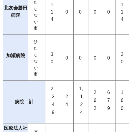
た
1
1
北友会勝田
ち
1
0
0
0
0
1
病院
な
4
4
か
市
ひ
た
3
3
ち
加瀬病院
0
0
0
0
な
0
0
か
市
2,
1,
2
6
1
2
2
1
6
7
6
病院 計
4
4
2
2
9
0
9
4
医療法人社
大