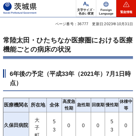
茨城県
文字サイズ・
Foreign
緊急情報
色合い変更
Language
ページ番号：36777
更新日:2023年10月31日
常陸太田・ひたちなか医療圏における医療
機能ごとの病床の状況
6年後の予定（平成33年（2021年）7月1日時
点）
高度急
休棟中
医療機関名
所在地
全体
急性期
回復期
慢性期
性期
等
大
5
5
久保田病院
0
0
0
0
子
3
3
町