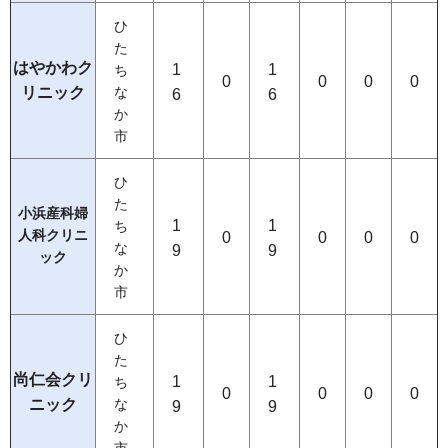
ひ
た
はやかわク
1
1
ち
0
0
0
0
リニック
な
6
6
か
市
ひ
た
小浜産科婦
1
1
ち
人科クリニ
0
0
0
0
な
9
9
ック
か
市
ひ
た
尚仁会クリ
1
1
ち
0
0
0
0
ニック
な
9
9
か