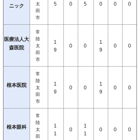
5
0
5
0
0
0
太
ニック
田
市
常
医療法人大
陸
1
1
0
0
0
0
太
森医院
9
9
田
市
常
陸
1
1
根本医院
0
0
0
0
太
9
9
田
市
常
陸
1
1
根本眼科
0
0
0
0
太
1
1
田