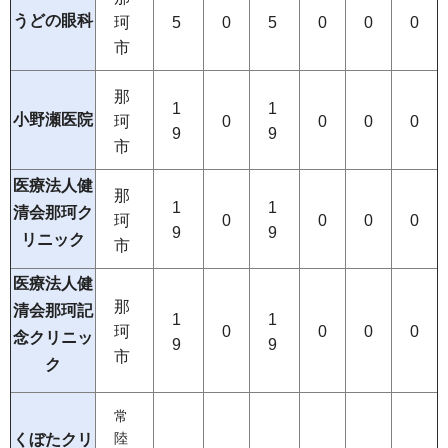
うどの眼科
珂
5
0
5
0
0
0
市
那
1
1
小野瀬医院
珂
0
0
0
0
9
9
市
医療法人健
那
1
1
清会那珂ク
珂
0
0
0
0
9
9
リニック
市
医療法人健
那
清会那珂記
1
1
珂
0
0
0
0
念クリニッ
9
9
市
ク
常
くぼたクリ
陸