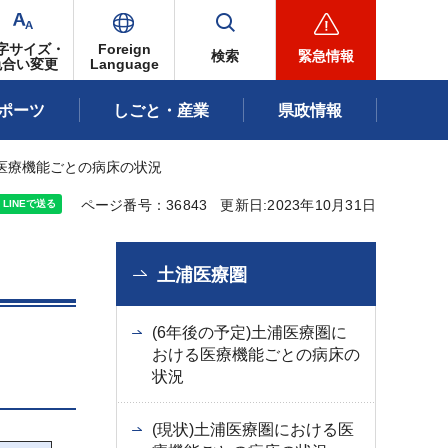
字サイズ・
Foreign
検索
緊急情報
色合い変更
Language
ポーツ
しごと・産業
県政情報
ける医療機能ごとの病床の状況
ページ番号：36843
更新日:2023年10月31日
土浦医療圏
(6年後の予定)土浦医療圏に
おける医療機能ごとの病床の
状況
(現状)土浦医療圏における医