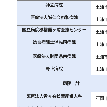
神立病院
土浦
医療法人誠仁会都和病院
土浦
国立病院機構霞ヶ浦医療センター
土浦
総合病院土浦協同病院
土浦
医療法人財団県南病院
土浦
野上病院
土浦
病院 計
医療法人青々会松葉産婦人科
石岡