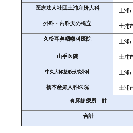
医療法人社団土浦産婦人科
土浦
外科・内科天の橋立
土浦
久松耳鼻咽喉科医院
土浦
山手医院
土浦
中央大祢整形形成外科
土浦
橋本産婦人科医院
土浦
有床診療所 計
合計