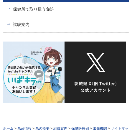
保健所で取り扱う免許
試験案内
ホーム
>
県政情報
>
県の概要
>
組織案内
>
保健医療部
>
出先機関
>
サイトマッ