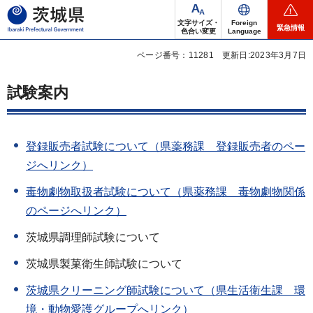
茨城県
文字サイズ・
Foreign
緊急情報
色合い変更
Language
ページ番号：11281
更新日:2023年3月7日
試験案内
登録販売者試験について（県薬務課 登録販売者のペー
ジへリンク）
毒物劇物取扱者試験について（県薬務課 毒物劇物関係
のページへリンク）
茨城県調理師試験について
茨城県製菓衛生師試験について
茨城県クリーニング師試験について（県生活衛生課 環
境・動物愛護グループへリンク）