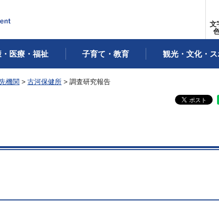
文
康・医療・福祉
子育て・教育
観光・文化・ス
先機関
>
古河保健所
> 調査研究報告