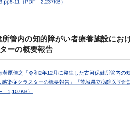
pp6-11（PDF：2,237KB）
保健所管内の知的障がい者療養施設にお
ターの概要報告
.海老原佳之「令和2年12月に発生した古河保健所管内の
ス感染症クラスターの概要報告」『茨城県立病院医学雑
F：1,107KB）