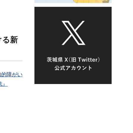
ける新
知的障がい
誌』