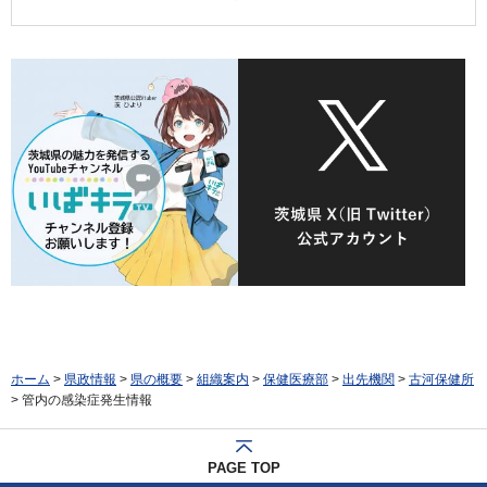
ホーム
>
県政情報
>
県の概要
>
組織案内
>
保健医療部
>
出先機関
>
古河保健所
> 管内の感染症発生情報
PAGE TOP