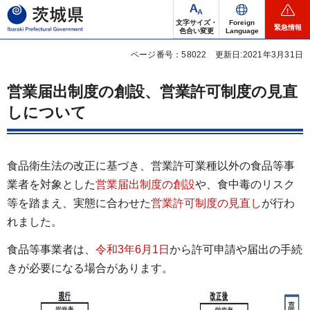
茨城県
文字サイズ・
Foreign
緊急情報
色合い変更
Language
ページ番号：58022
更新日:2021年3月31日
営業届出制度の創設、営業許可制度の見直
しについて
食品衛生法の改正に基づき、営業許可業種以外の食品等事
業者を対象とした
営業届出制度の創設
や、食中毒のリスク
等を踏まえ、実態に合わせた
営業許可制度の見直
し
が行わ
れました。
食品等事業者は、
令和3年6月1日
から許可申請や届出の手続
きが必要になる場合があります。