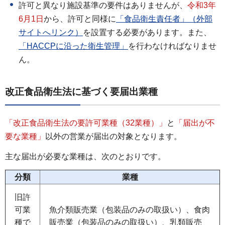
許可と異なり施設基準の要件はありませんが、
令和3年
6月1日
から、許可と同様に
「食品衛生責任者」（外部
サイトへリンク）
を設置する必要があります。また、
「HACCPに沿った衛生管理」
を行わなければなりませ
ん。
改正食品衛生法に基づく要届出業種
「改正食品衛生法の要許可業種（32業種）」
と
「届出が不
要な業種」
以外の営業が届出の対象となります。
主な届出が必要な業種は、次のとおりです。
分類
業種
旧許
可業
魚介類販売業（包装品のみの取扱い）、食肉
種で
販売業（包装品のみの取扱い）、乳類販売