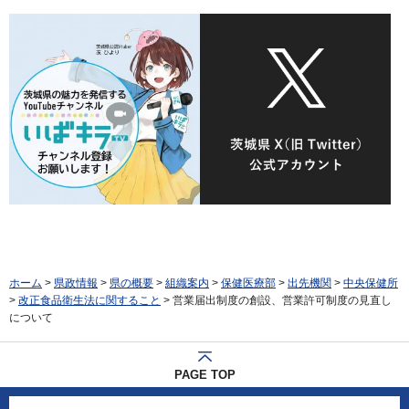
ホーム
>
県政情報
>
県の概要
>
組織案内
>
保健医療部
>
出先機関
>
中央保健所
>
改正食品衛生法に関すること
> 営業届出制度の創設、営業許可制度の見直し
について
PAGE TOP