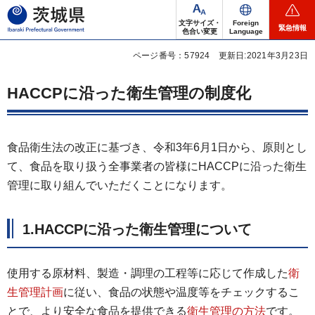
茨城県
文字サイズ・
Foreign
緊急情報
色合い変更
Language
ページ番号：57924
更新日:2021年3月23日
HACCPに沿った衛生管理の制度化
食品衛生法の改正に基づき、令和3年6月1日から、原則とし
て、食品を取り扱う全事業者の皆様にHACCPに沿った衛生
管理に取り組んでいただくことになります。
1.HACCPに沿った衛生管理について
使用する原材料、製造・調理の工程等に応じて作成した
衛
生管理計画
に従い、食品の状態や温度等をチェックするこ
とで、より安全な食品を提供できる
衛生管理の方法
です。