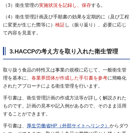
（3）衛生管理の
実施状況を記録し、保存
する。
（4）衛生管理計画及び手順書の効果を定期的に（及び工程
に変更が生じた際等に）
検証
し（振り返り）、必要に応じ
て内容を見直す。
3.HACCPの考え方を取り入れた衛生管理
取り扱う食品の特性又は事業の規模に応じて、一般衛生管
理を基本に、
各
業界団体が作成した手引書を参考
に簡略化
されたアプローチによる衛生管理を行います。
手引書は、衛生管理計画の作成方法等が詳しく解説された
ものです。計画の見本や記入例があるので、そのまま活用
することができます。
手引書は、
厚生労働省HP（外部サイトへリンク）
からダウ