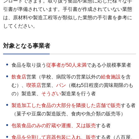
ンロードできます。取り扱う食品や業態に応じた様々な手
引書が準備されています。手引書が作成されていない業態
は、原材料や製造工程等が類似した業態の手引書を参考に
してください。
対象となる事業者
食品を取り扱う
従事者が50人未満
である小規模事業者
飲食店
営業（学校、病院等の営業以外の
給食施設
を含
む）、
喫茶店
営業、
パン
（概ね5日程度の賞味期限のも
の）製造業、
そうざい
製造業を行う者
製造加工した食品の大部分を隣接した店舗で販売
する者
（菓子や豆腐の製造販売、食肉や魚介類の販売等）
包装食品のみの貯蔵や運搬、又は販売
する者
食品を分割して容器包装に入れ、販売
する者（八百屋、