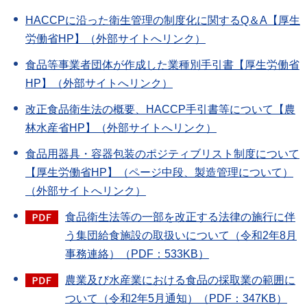
HACCPに沿った衛生管理の制度化に関するQ＆A【厚生
労働省HP】（外部サイトへリンク）
食品等事業者団体が作成した業種別手引書【厚生労働省
HP】（外部サイトへリンク）
改正食品衛生法の概要、HACCP手引書等について【農
林水産省HP】（外部サイトへリンク）
食品用器具・容器包装のポジティブリスト制度について
【厚生労働省HP】（ページ中段、製造管理について）
（外部サイトへリンク）
食品衛生法等の一部を改正する法律の施行に伴
う集団給食施設の取扱いについて（令和2年8月
事務連絡）（PDF：533KB）
農業及び水産業における食品の採取業の範囲に
ついて（令和2年5月通知）（PDF：347KB）