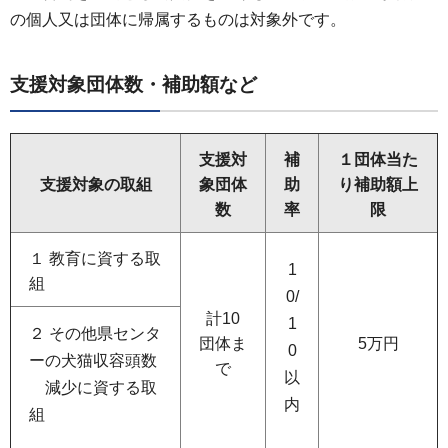
の個人又は団体に帰属するものは対象外です。
支援対象団体数・補助額など
支援対
補
１団体当た
支援対象の取組
象団体
助
り補助額上
数
率
限
１ 教育に資する取
1
組
0/
計10
1
２ その他県センタ
団体ま
5万円
0
ーの犬猫収容頭数
で
以
減少に資する取
内
組