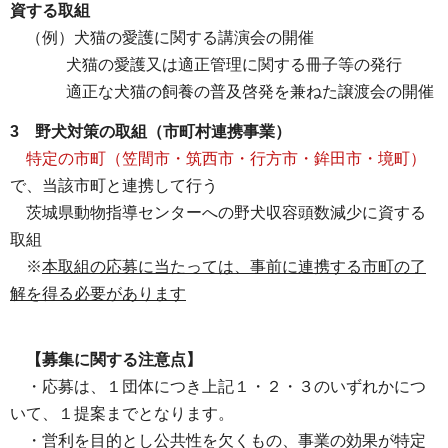
資する取組
（例）犬猫の愛護に関する講演会の開催
犬猫の愛護又は適正管理に関する冊子等の発行
適正な犬猫の飼養の普及啓発を兼ねた譲渡会の開催
3 野犬対策の取組（市町村連携事業）
特定の市町（笠間市・筑西市・行方市・鉾田市・境町）
で、当該市町と連携して行う
茨城県動物指導センターへの野犬収容頭数減少に資する
取組
※
本取組の応募に当たっては、事前に連携する市町の了
解を得る必要があります
【募集に関する注意点】
・応募は、１団体につき上記１・２・３のいずれかにつ
いて、１提案までとなります。
・営利を目的とし公共性を欠くもの、事業の効果が特定