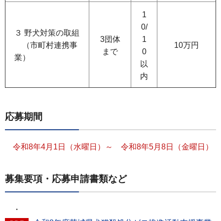
1
0/
３ 野犬対策の取組
3団体
1
（市町村連携事
10万円
まで
0
業）
以
内
応募期間
令和8年4月1日（水曜日）～ 令和8年5月8日（金曜日）
募集要項・応募申請書類など
・