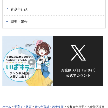
青少年行政
調査・報告
ホーム
>
子育て・教育
>
青少年育成・若者支援
> 令和８年度子ども食堂応援事