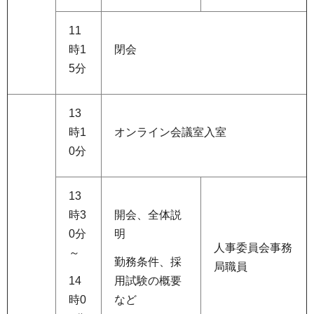
11
時1
閉会
5分
13
時1
オンライン会議室入室
0分
13
時3
開会、全体説
0分
明
人事委員会事務
～
勤務条件、採
局職員
14
用試験の概要
時0
など