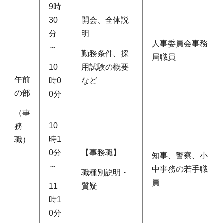
9時
30
開会、全体説
分
明
人事委員会事務
～
勤務条件、採
局職員
10
用試験の概要
午前
時0
など
の部
0分
（事
10
務
時1
職）
0分
【事務職】
知事、警察、小
～
中事務の若手職
職種別説明・
員
11
質疑
時1
0分