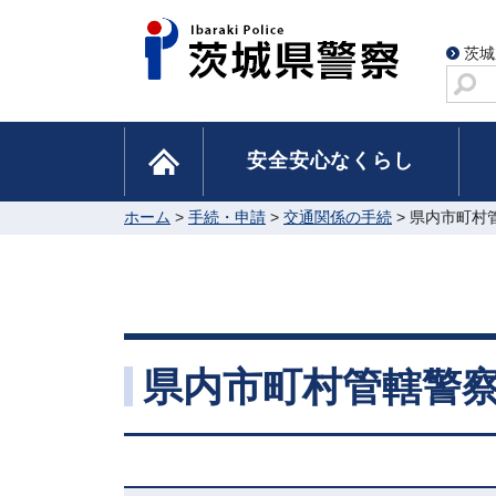
茨城
サ
イ
ト
home
安全安心なくらし
内
検
索
ホーム
>
手続・申請
>
交通関係の手続
> 県内市町村
県内市町村管轄警