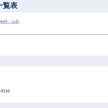
一覧表
や行・ら行
0110