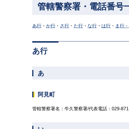
管轄警察署・電話番号
あ行
・
か行
・
さ行
・
た行
・
な行
・
は行
・
ま行・
あ行
あ
阿見町
管轄警察署名：牛久警察署/代表電話：029-871-