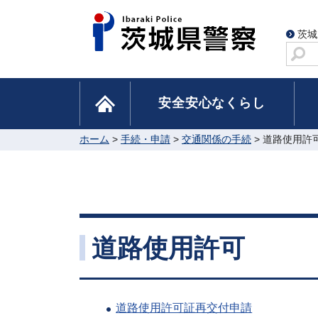
茨城
サ
イ
ト
home
安全安心なくらし
内
検
索
ホーム
>
手続・申請
>
交通関係の手続
> 道路使用許
道路使用許可
道路使用許可証再交付申請