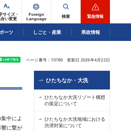
字サイズ・
Foreign
検索
緊急情報
色合い変更
Language
ポーツ
しごと・産業
県政情報
ページ番号：70780
更新日:2026年4月22日
ひたちなか・大洗
ひたちなか大洗リゾート構想
の策定について
の集中によ
ひたちなか大洗地域における
渋滞対策について
影響に繋が