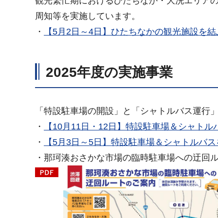
観光繁忙期におけるひたちなか・大洗エリア
周知等を実施しています。
・
【5月2日～4日】ひたちなかの観光施設を
2025年度の実施事業
「特設駐車場の開設」と「シャトルバス運行
・
【10月11日・12日】特設駐車場＆シャト
・
【5月3日～5日】特設駐車場＆シャトルバ
・那珂湊おさかな市場の臨時駐車場への迂回