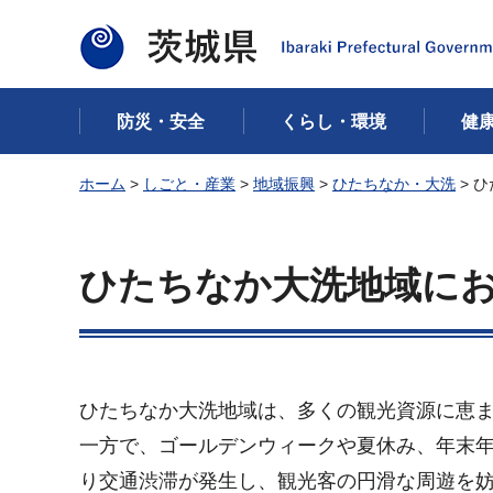
茨城県
防災・安全
くらし・環境
健
ホーム
>
しごと・産業
>
地域振興
>
ひたちなか・大洗
> 
ひたちなか大洗地域に
ひたちなか大洗地域は、多くの観光資源に恵
一方で、ゴールデンウィークや夏休み、年末
り交通渋滞が発生し、観光客の円滑な周遊を