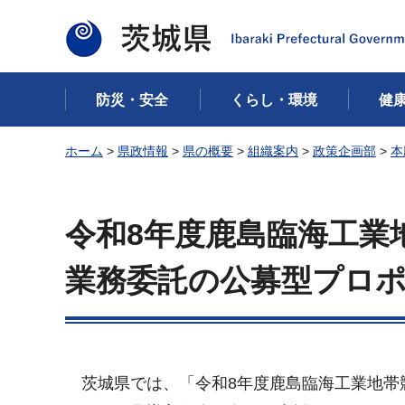
茨城県
防災・安全
くらし・環境
健
ホーム
>
県政情報
>
県の概要
>
組織案内
>
政策企画部
>
本
令和8年度鹿島臨海工業
業務委託の公募型プロ
茨城県では、「令和8年度鹿島臨海工業地帯