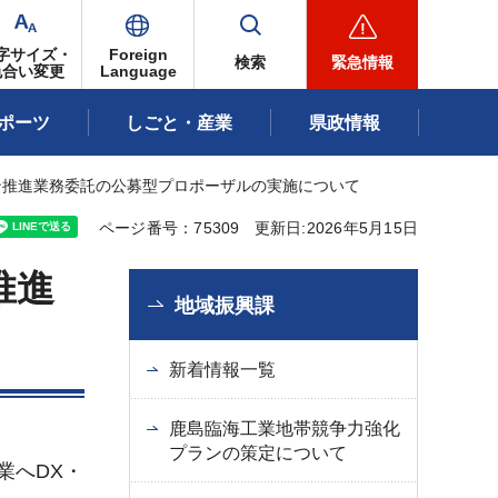
字サイズ・
Foreign
検索
緊急情報
色合い変更
Language
ポーツ
しごと・産業
県政情報
ン推進業務委託の公募型プロポーザルの実施について
ページ番号：75309
更新日:2026年5月15日
推進
地域振興課
新着情報一覧
鹿島臨海工業地帯競争力強化
プランの策定について
業へDX・