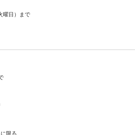
（火曜日）まで
で
着
）に限る