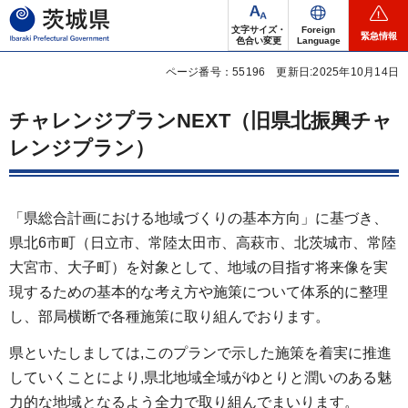
茨城県
文字サイズ・
Foreign
緊急情報
色合い変更
Language
ページ番号：55196
更新日:2025年10月14日
チャレンジプランNEXT（旧県北振興チャ
レンジプラン）
「県総合計画における地域づくりの基本方向」に基づき、
県北6市町（日立市、常陸太田市、高萩市、北茨城市、常陸
大宮市、大子町）を対象として、地域の目指す将来像を実
現するための基本的な考え方や施策について体系的に整理
し、部局横断で各種施策に取り組んでおります。
県といたしましては,このプランで示した施策を着実に推進
していくことにより,県北地域全域がゆとりと潤いのある魅
力的な地域となるよう全力で取り組んでまいります。