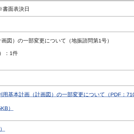
）※書面表決日
計画図）の一部変更について（地振諮問第1号）
）：1件
用基本計画（計画図）の一部変更について（PDF：710
5KB）
B）