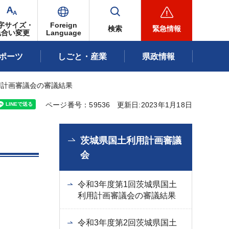
字サイズ・
Foreign
検索
緊急情報
色合い変更
Language
ポーツ
しごと・産業
県政情報
用計画審議会の審議結果
ページ番号：59536
更新日:2023年1月18日
茨城県国土利用計画審議
会
令和3年度第1回茨城県国土
利用計画審議会の審議結果
令和3年度第2回茨城県国土