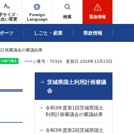
字サイズ・
Foreign
検索
緊急情報
色合い変更
Language
ポーツ
しごと・産業
県政情報
用計画審議会の審議結果
ページ番号：70314
更新日:2024年12月23日
茨城県国土利用計画審議
会
令和3年度第1回茨城県国土
利用計画審議会の審議結果
令和3年度第2回茨城県国土