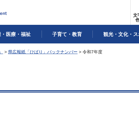
文
康・医療・福祉
子育て・教育
観光・文化・ス
」
>
県広報紙「ひばり」バックナンバー
> 令和7年度