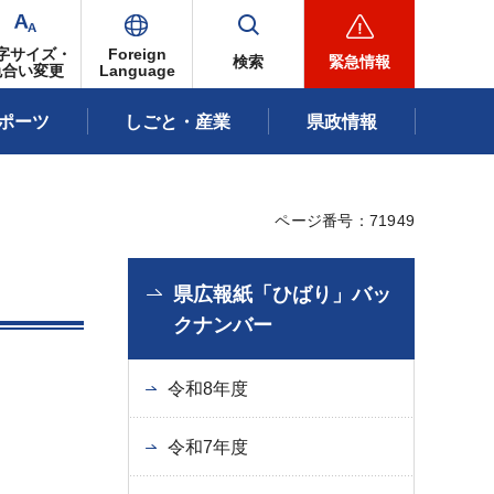
字サイズ・
Foreign
検索
緊急情報
色合い変更
Language
ポーツ
しごと・産業
県政情報
ページ番号：71949
県広報紙「ひばり」バッ
クナンバー
令和8年度
令和7年度