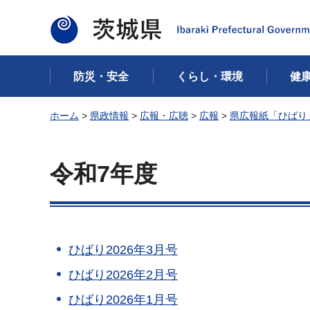
茨城県
防災・安全
くらし・環境
健
ホーム
>
県政情報
>
広報・広聴
>
広報
>
県広報紙「ひばり
令和7年度
ひばり2026年3月号
ひばり2026年2月号
ひばり2026年1月号