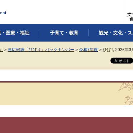
文
康・医療・福祉
子育て・教育
観光・文化・ス
」
>
県広報紙「ひばり」バックナンバー
>
令和7年度
> ひばり2026年