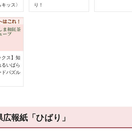
らキッス〉
り！
ックス】知
れるいばら
ードパズル
県広報紙「ひばり」