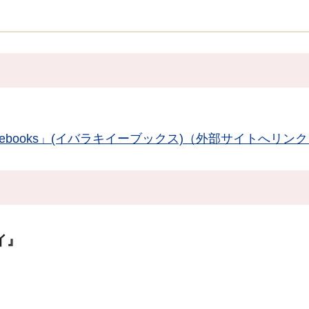
kiebooks」(イバラキイーブックス)（外部サイトへリン
イ』