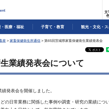
文
康・医療・福祉
子育て・教育
観光・文化・ス
畜産
>
家畜保健衛生所通信
> 第65回茨城県家畜保健衛生業績発表会
衛生業績発表会について
生業績発表会を開催しました。
などの日常業務に関係した事例や調査・研究の業績につ