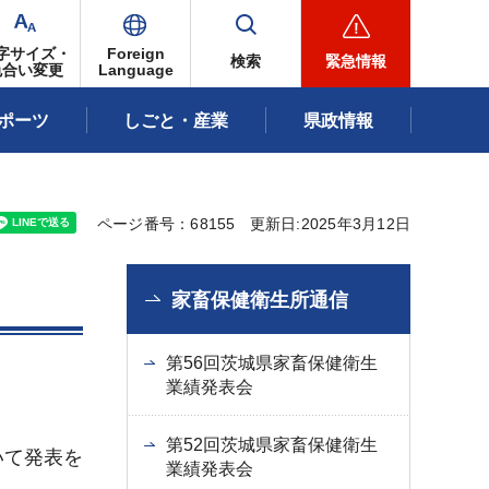
字サイズ・
Foreign
検索
緊急情報
色合い変更
Language
ポーツ
しごと・産業
県政情報
ページ番号：68155
更新日:2025年3月12日
家畜保健衛生所通信
第56回茨城県家畜保健衛生
業績発表会
第52回茨城県家畜保健衛生
いて発表を
業績発表会