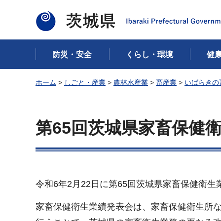
茨城県
防災・安全
くらし・環境
健
ホーム
>
しごと・産業
>
農林水産業
>
畜産業
>
いばらきの
第65回茨城県家畜保健
令和6年2月22日に第65回茨城県家畜保健衛
家畜保健衛生業績発表会は、家畜保健衛生所