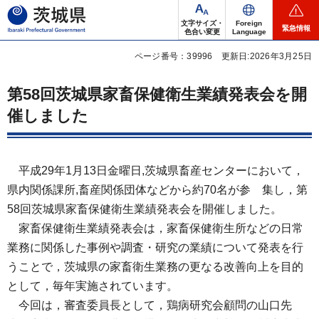
茨城県
文字サイズ・
Foreign
緊急情報
色合い変更
Language
ページ番号：39996
更新日:2026年3月25日
第58回茨城県家畜保健衛生業績発表会を開
催しました
平成29年1月13日金曜日,茨城県畜産センターにおいて，
県内関係課所,畜産関係団体などから約70名が参 集し，第
58回茨城県家畜保健衛生業績発表会を開催しました。
家畜保健衛生業績発表会は，家畜保健衛生所などの日常
業務に関係した事例や調査・研究の業績について発表を行
うことで，茨城県の家畜衛生業務の更なる改善向上を目的
として，毎年実施されています。
今回は，審査委員長として，鶏病研究会顧問の山口先