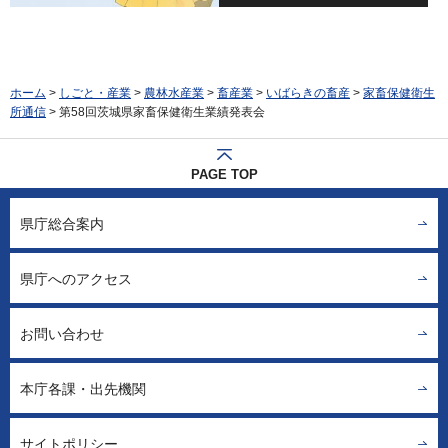
ホーム
>
しごと・産業
>
農林水産業
>
畜産業
>
いばらきの畜産
>
家畜保健衛生
所通信
> 第58回茨城県家畜保健衛生業績発表会
PAGE TOP
県庁総合案内
県庁へのアクセス
お問い合わせ
本庁各課・出先機関
サイトポリシー