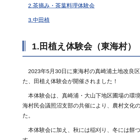
2.茶摘み・茶葉料理体験会
3.中田植
1.田植え体験会（東海村）
2023年5月30日に東海村の真崎浦土地改
た、田植え体験会が開催されました！
本体験会は、真崎浦・大山下地区圃場の環
海村民会議照沼支部の共催により、農村文化
た。
本体験会に加え、秋には稲刈り、冬には餅