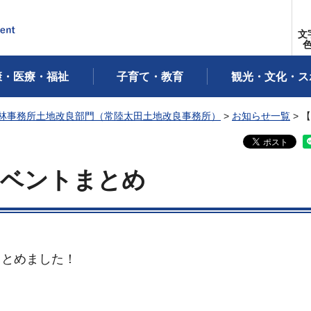
文
康・医療・福祉
子育て・教育
観光・文化・ス
林事務所土地改良部門（常陸太田土地改良事務所）
>
お知らせ一覧
> 
イベントまとめ
まとめました！