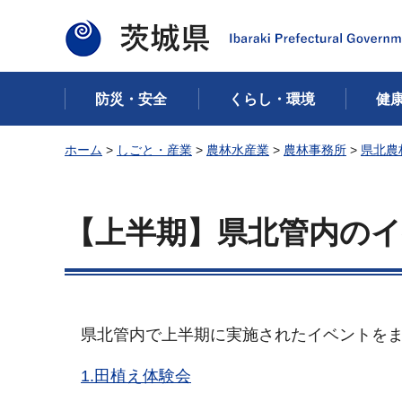
茨城県
防災・安全
くらし・環境
健
ホーム
>
しごと・産業
>
農林水産業
>
農林事務所
>
県北農
【上半期】県北管内の
県北管内で上半期に実施されたイベントを
1.田植え体験会