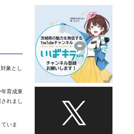
を対象とし
少年育成東
催されまし
していま