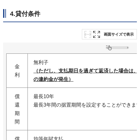
4.貸付条件
画面サイズで表示
無利子
金
（ただし、支払期日を過ぎて返済した場合は、延
利
の違約金が発生）
償
最長10年
還
最長3年間の据置期間を設定することができま
期
間
償
均等年賦支払