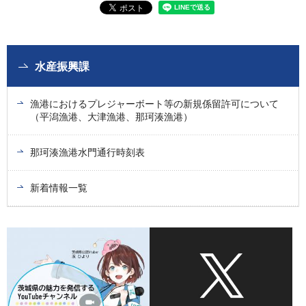
水産振興課
漁港におけるプレジャーボート等の新規係留許可について
（平潟漁港、大津漁港、那珂湊漁港）
那珂湊漁港水門通行時刻表
新着情報一覧