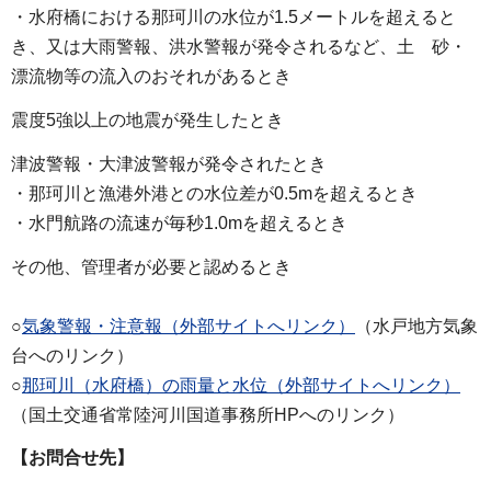
・水府橋における那珂川の水位が1.5メートルを超えると
き、又は大雨警報、洪水警報が発令されるなど、土 砂・
漂流物等の流入のおそれがあるとき
震度5強以上の地震が発生したとき
津波警報・大津波警報が発令されたとき
・那珂川と漁港外港との水位差が0.5mを超えるとき
・水門航路の流速が毎秒1.0mを超えるとき
その他、管理者が必要と認めるとき
○
気象警報・注意報（外部サイトへリンク）
（水戸地方気象
台へのリンク）
○
那珂川（水府橋）の雨量と水位（外部サイトへリンク）
（国土交通省常陸河川国道事務所HPへのリンク）
【お問合せ先】