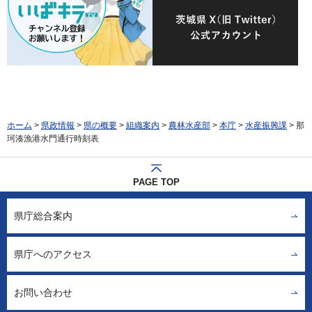
ホーム
>
県政情報
>
県の概要
>
組織案内
>
農林水産部
>
本庁
>
水産振興課
> 那
珂湊漁港水門通行時刻表
PAGE TOP
県庁総合案内
県庁へのアクセス
お問い合わせ