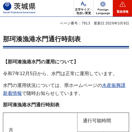
茨城県
文字サイズ・
Foreign
緊急情報
色合い変更
Language
ページ番号：7913
更新日:2026年3月9日
那珂湊漁港水門通行時刻表
【那珂湊漁港水門の運用について
】
令和7年12月5日から、水門は正常に運用しています。
水門の運用状況については、県ホームページの
水産振興課
新着情報
で随時お知らせしています。
那珂湊漁港水門通行時刻表
通行可能時間
月