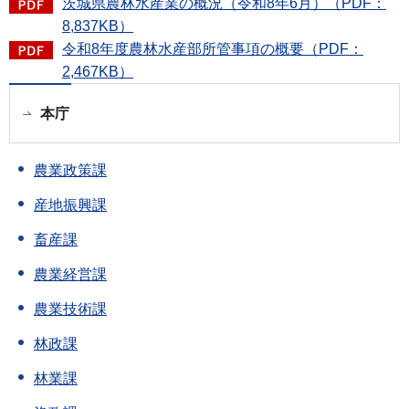
茨城県農林水産業の概況（令和8年6月）（PDF：
8,837KB）
令和8年度農林水産部所管事項の概要（PDF：
2,467KB）
本庁
農業政策課
産地振興課
畜産課
農業経営課
農業技術課
林政課
林業課