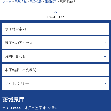
ホーム
>
県政情報
>
県の概要
>
組織案内
> 農林水産部
PAGE TOP
県庁総合案内
県庁へのアクセス
お問い合わせ
本庁各課・出先機関
サイトポリシー
茨城県庁
〒310-8555 水戸市笠原町978番6