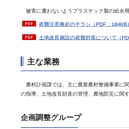
被害
に遭わないようプラスチック製の給水
盗難注意喚起のチラシ（PDF：184KB
土地改良施設の盗難対策について（PDF
主な業務
農村
計画課では、主に農業農村整備事業に
の指導、土地改良財産の管理、農地防災に関
企画調整グループ