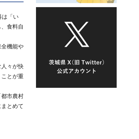
料は「い
も、食料自
保全機能や
む人々が快
くことが重
「都市農村
にまとめて