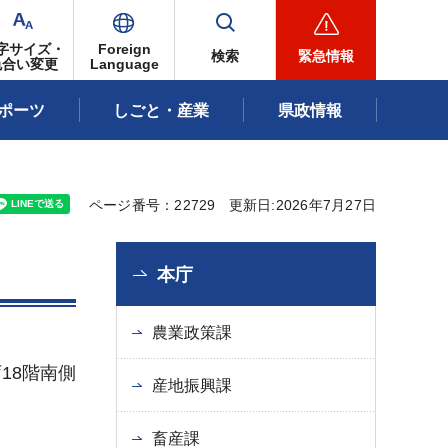
字サイズ・
Foreign
検索
緊急情報
色合い変更
Language
ポーツ
しごと・産業
県政情報
ページ番号：22729
更新日:2026年7月27日
本庁
農業政策課
18階南側
産地振興課
畜産課