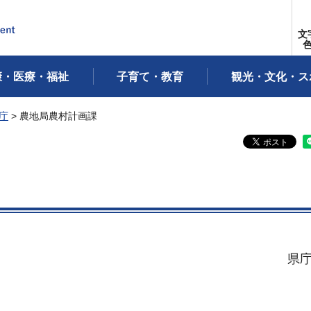
文
康・医療・福祉
子育て・教育
観光・文化・ス
庁
> 農地局農村計画課
県庁