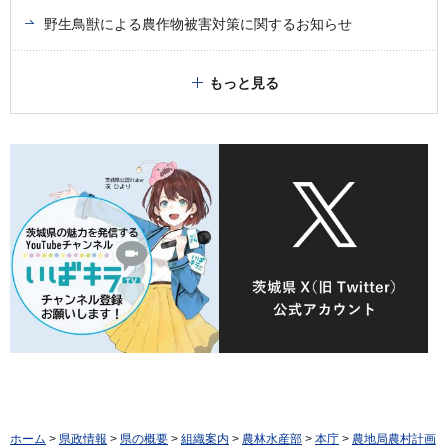
野生鳥獣による農作物被害対策に関するお知らせ
もっと見る
ホーム
>
県政情報
>
県の概要
>
組織案内
>
農林水産部
>
本庁
>
農地局農村計画