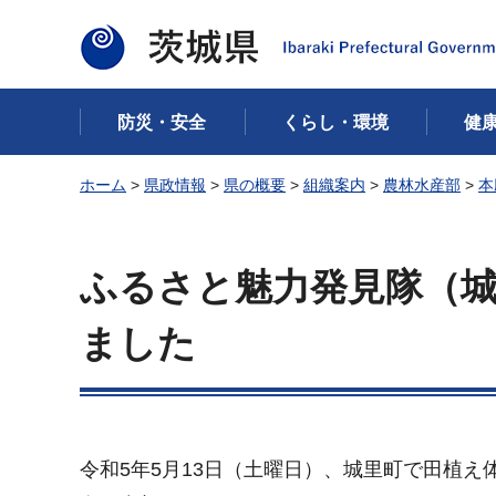
茨城県
防災・安全
くらし・環境
健
ホーム
>
県政情報
>
県の概要
>
組織案内
>
農林水産部
>
本
ふるさと魅力発見隊（
ました
令和5年5月13日（土曜日）、城里町で田植え