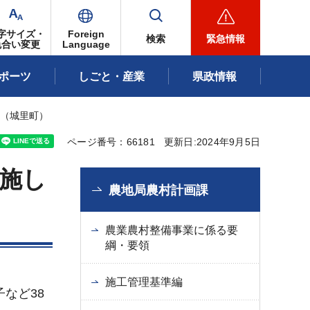
字サイズ・
Foreign
検索
緊急情報
色合い変更
Language
ポーツ
しごと・産業
県政情報
会（城里町）
ページ番号：66181
更新日:2024年9月5日
施し
農地局農村計画課
農業農村整備事業に係る要
綱・要領
施工管理基準編
など38