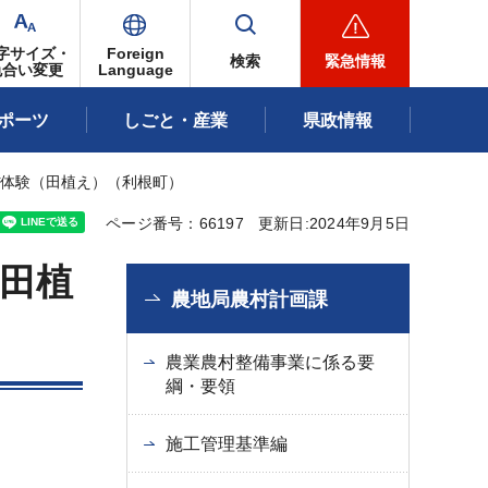
字サイズ・
Foreign
検索
緊急情報
色合い変更
Language
ポーツ
しごと・産業
県政情報
んぼ体験（田植え）（利根町）
ページ番号：66197
更新日:2024年9月5日
田植
農地局農村計画課
農業農村整備事業に係る要
綱・要領
施工管理基準編