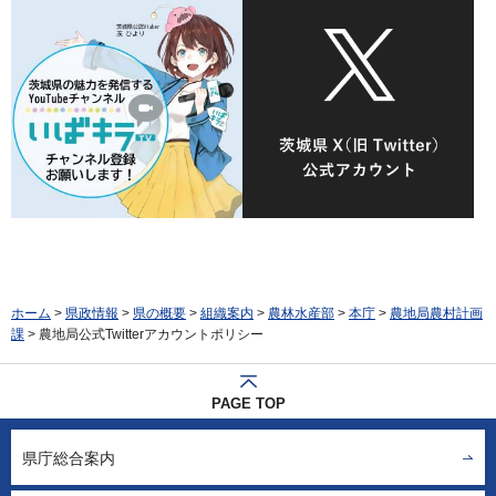
ホーム
>
県政情報
>
県の概要
>
組織案内
>
農林水産部
>
本庁
>
農地局農村計画
課
> 農地局公式Twitterアカウントポリシー
PAGE TOP
県庁総合案内