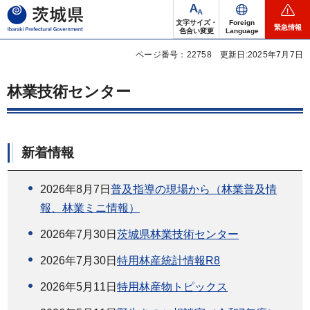
茨城県
文字サイズ・
Foreign
緊急情報
色合い変更
Language
ページ番号：22758
更新日:2025年7月7日
林業技術センター
新着情報
2026年8月7日
普及指導の現場から（林業普及情
報、林業ミニ情報）
2026年7月30日
茨城県林業技術センター
2026年7月30日
特用林産統計情報R8
2026年5月11日
特用林産物トピックス