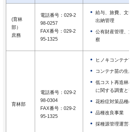
給与、旅費、文書
電話番号：029-2
(育林
出納管理
98-0257
部）
FAX番号：029-2
公有財産管理、文
庶務
95-1325
察
ヒノキコンテナ
コンテナ苗の生
低コスト再造林
に関する調査と
電話番号：029-2
98-0304
花粉症対策品種
育林部
FAX番号：029-2
品種改良事業
95-1325
採種源管理運営