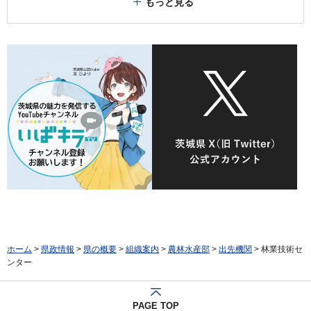
もっと見る
ホーム
>
県政情報
>
県の概要
>
組織案内
>
農林水産部
>
出先機関
> 林業技術セ
ンター
PAGE TOP