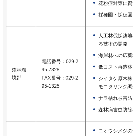
花粉症対策に資
採種園・採穂園
人工林伐採跡地
る技術の開発
海岸林への広葉
電話番号：029-2
低コスト再造林
95-7328
森林環
境部
FAX番号：029-2
シイタケ原木林
95-1325
モニタリング調
ナラ枯れ被害防
森林病害虫防除
ニオウシメジの