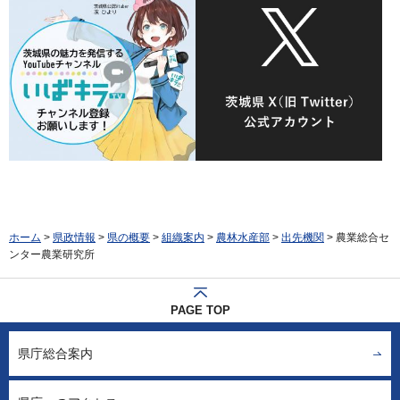
ホーム
>
県政情報
>
県の概要
>
組織案内
>
農林水産部
>
出先機関
> 農業総合セ
ンター農業研究所
PAGE TOP
県庁総合案内